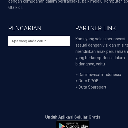
dengan kemudahan dalam bertransaksi, baik melalui komputer, apli
Gtalk dll.
PENCARIAN
PARTNER LINK
Kami yang selalu berinovasi
sesuai dengan visi dan misi t
mendirikan anak perusahaa
yang berkompetensi dalam
bidangnya, yaitu :
>
Darmawisata Indonesia
>
Duta PPOB
>
Duta Sparepart
Unduh Aplikasi Selular Gratis