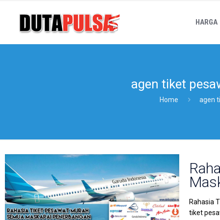
HARGA
agen tiket pesa
Home
agen t
Raha
Mask
Rahasia T
tiket pes