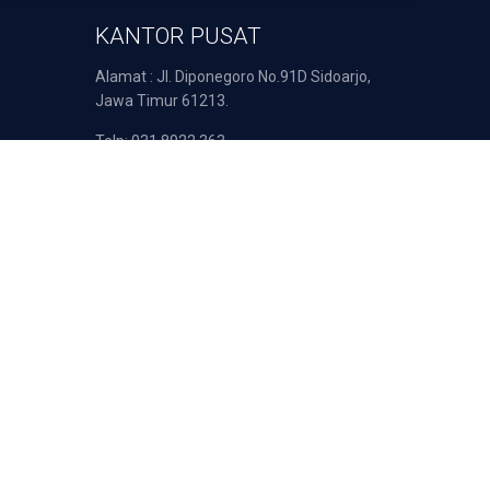
KANTOR PUSAT
Alamat : Jl. Diponegoro No.91D Sidoarjo,
Jawa Timur 61213.
Telp: 031 8922 363
Email : support@duta-pulsa.co.id
nsaksi Anda diproses secara aman oleh: