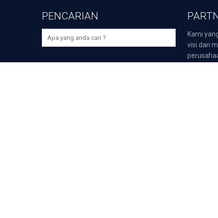
PENCARIAN
PARTN
Kami yang
visi dan m
perusaha
bidangnya,
>
Darmawi
>
Duta P
>
Duta Sp
Unduh Aplikasi Selular Gr