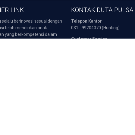
ER LINK
KONTAK DUTA PULSA
 selalu berinovasi sesuai dengan
Telepon Kantor
isi telah mendirikan anak
031 - 99204070 (Hunting)
an yang berkompetensi dalam
Customer Service
 yaitu :
0811 333 566 (Telkomsel)
sata Indonesia
0812 3000 4404 (Telkomsel)
POB
0857 3217 2111 (Indosat)
arepart
0817 5190 270 (XL)
Fax :
031 - 8960549
atis
Deposit dan Tra