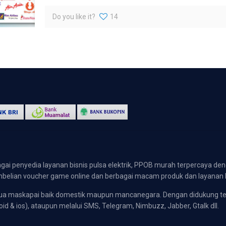
Do you like it?
14
gai penyedia layanan bisnis pulsa elektrik, PPOB murah terpercaya den
 pembelian voucher game online dan berbagai macam produk dan layanan 
emua maskapai baik domestik maupun mancanegara. Dengan didukung t
oid & ios), ataupun melalui SMS, Telegram, Nimbuzz, Jabber, Gtalk dll.