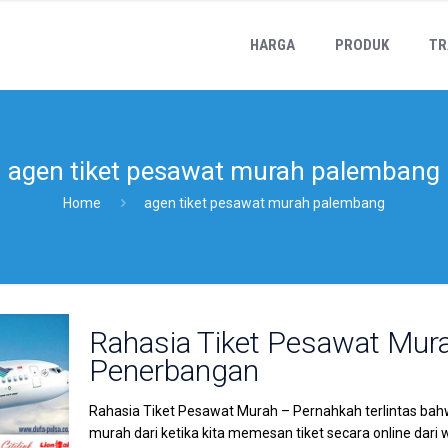
HARGA
PRODUK
TR
agen tiket pesawat murah palembang
Home
agen tiket pesawat murah palembang
Rahasia Tiket Pesawat Mu
Penerbangan
Rahasia Tiket Pesawat Murah – Pernahkah terlintas bah
murah dari ketika kita memesan tiket secara online dari 