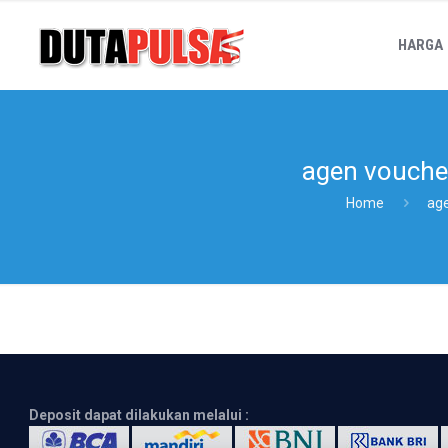
HARGA
agen vouche
Home
age
Deposit dapat dilakukan melalui :