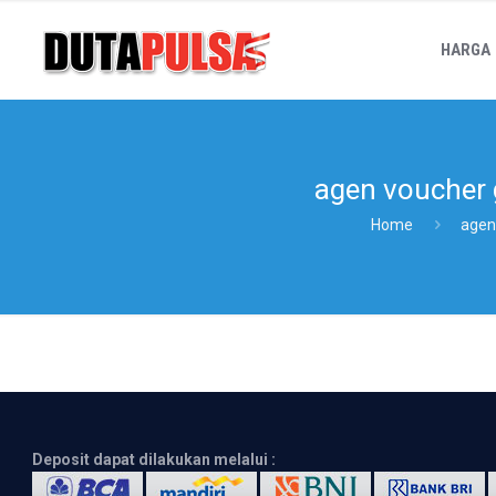
HARGA
agen voucher 
Home
agen
Deposit dapat dilakukan melalui :