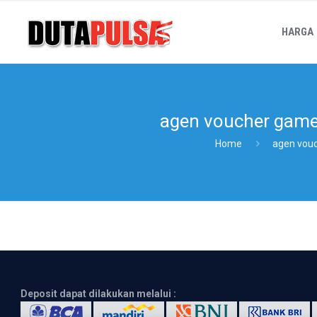
HARGA
agen voucher game
Home
agen vou
Deposit dapat dilakukan melalui :