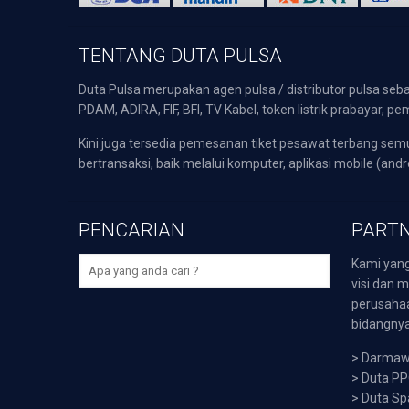
TENTANG DUTA PULSA
Duta Pulsa merupakan agen pulsa / distributor pulsa seba
PDAM, ADIRA, FIF, BFI, TV Kabel, token listrik prabayar,
Kini juga tersedia pemesanan tiket pesawat terbang s
bertransaksi, baik melalui komputer, aplikasi mobile (andr
PENCARIAN
PARTN
Kami yang
visi dan m
perusaha
bidangnya,
>
Darmawi
>
Duta P
>
Duta Sp