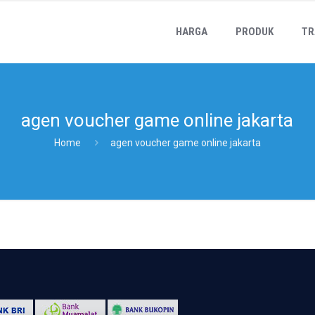
HARGA
PRODUK
TR
agen voucher game online jakarta
Home
agen voucher game online jakarta