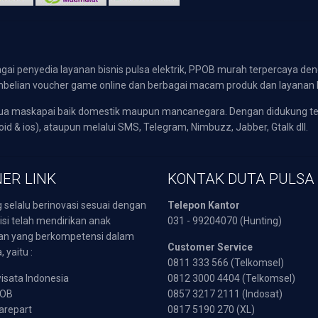
gai penyedia layanan bisnis pulsa elektrik, PPOB murah terpercaya den
 pembelian voucher game online dan berbagai macam produk dan layanan 
emua maskapai baik domestik maupun mancanegara. Dengan didukung t
oid & ios), ataupun melalui SMS, Telegram, Nimbuzz, Jabber, Gtalk dll.
ER LINK
KONTAK DUTA PULSA
 selalu berinovasi sesuai dengan
Telepon Kantor
isi telah mendirikan anak
031 - 99204070 (Hunting)
an yang berkompetensi dalam
Customer Service
 yaitu :
0811 333 566 (Telkomsel)
sata Indonesia
0812 3000 4404 (Telkomsel)
POB
0857 3217 2111 (Indosat)
arepart
0817 5190 270 (XL)