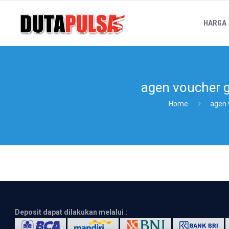
HARGA
agen voucher g
Home
agen 
Deposit dapat dilakukan melalui :