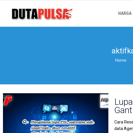
HARGA
aktif
Home
Lupa
Gant
Cara Rese
data Agen