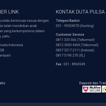
ER LINK
KONTAK DUTA PULSA
 selalu berinovasi sesuai dengan
Telepon Kantor
isi telah mendirikan anak
031 - 99204070 (Hunting)
an yang berkompetensi dalam
Customer Service
 yaitu :
0811 333 566 (Telkomsel)
sata Indonesia
0812 3000 4404 (Telkomsel)
POB
0857 3217 2111 (Indosat)
arepart
0817 5190 270 (XL)
Fax :
031 - 8960549
atis
Deposit dan Tra