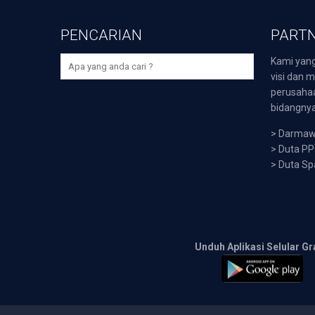
PENCARIAN
PARTN
Kami yang
visi dan m
perusaha
bidangnya,
>
Darmawi
>
Duta P
>
Duta Sp
Unduh Aplikasi Selular Gr