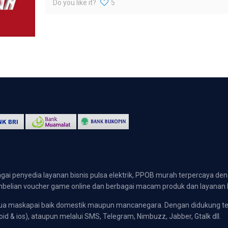
Do you like it?
5
gai penyedia layanan bisnis pulsa elektrik, PPOB murah terpercaya den
 pembelian voucher game online dan berbagai macam produk dan layanan 
emua maskapai baik domestik maupun mancanegara. Dengan didukung t
oid & ios), ataupun melalui SMS, Telegram, Nimbuzz, Jabber, Gtalk dll.