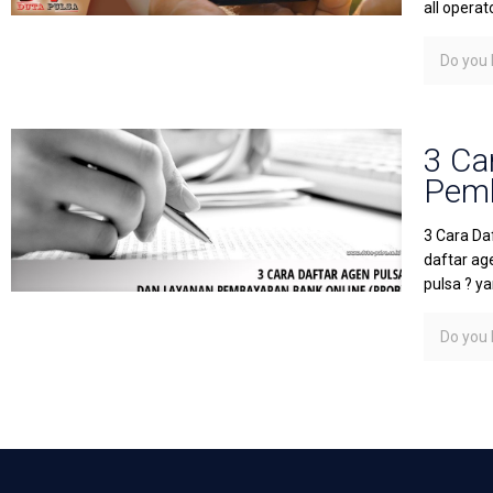
all operato
Do you l
3 Ca
Pem
3 Cara Da
daftar a
pulsa ? y
Do you l