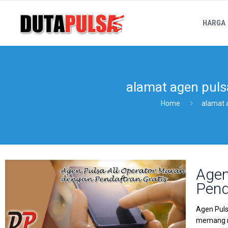
HARGA
alamat agen pulsa
Home
alamat a
Agen
Pend
Agen Puls
memang mu