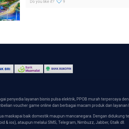
Do you like it?
9
gai penyedia layanan bisnis pulsa elektrik, PPOB murah terpercaya den
 pembelian voucher game online dan berbagai macam produk dan layanan 
emua maskapai baik domestik maupun mancanegara. Dengan didukung t
oid & ios), ataupun melalui SMS, Telegram, Nimbuzz, Jabber, Gtalk dll.