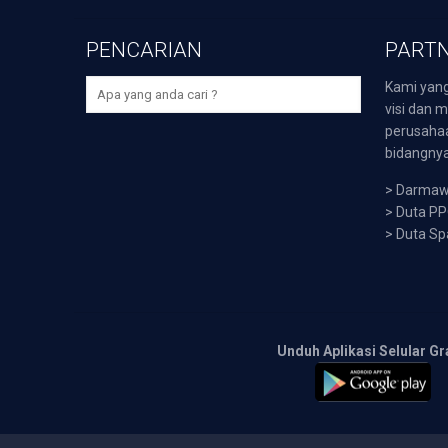
PENCARIAN
PARTN
Kami yang
visi dan m
perusaha
bidangnya,
>
Darmawi
>
Duta P
>
Duta Sp
Unduh Aplikasi Selular Gr