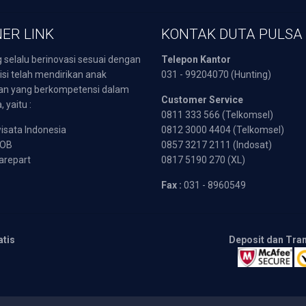
ER LINK
KONTAK DUTA PULSA
 selalu berinovasi sesuai dengan
Telepon Kantor
isi telah mendirikan anak
031 - 99204070 (Hunting)
an yang berkompetensi dalam
Customer Service
 yaitu :
0811 333 566 (Telkomsel)
sata Indonesia
0812 3000 4404 (Telkomsel)
POB
0857 3217 2111 (Indosat)
arepart
0817 5190 270 (XL)
Fax :
031 - 8960549
atis
Deposit dan Tra