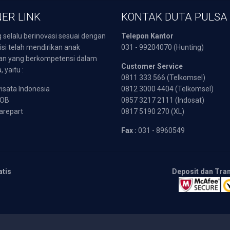
ER LINK
KONTAK DUTA PULSA
 selalu berinovasi sesuai dengan
Telepon Kantor
isi telah mendirikan anak
031 - 99204070 (Hunting)
an yang berkompetensi dalam
Customer Service
 yaitu :
0811 333 566 (Telkomsel)
sata Indonesia
0812 3000 4404 (Telkomsel)
POB
0857 3217 2111 (Indosat)
arepart
0817 5190 270 (XL)
Fax :
031 - 8960549
atis
Deposit dan Tra