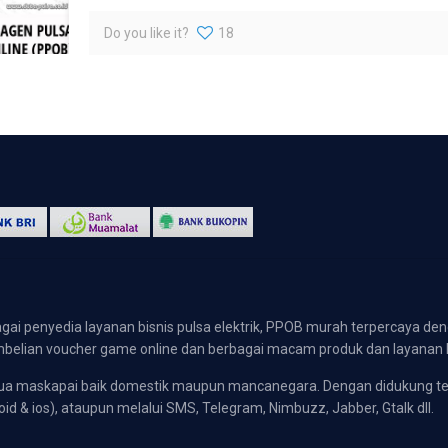
Do you like it?
18
gai penyedia layanan bisnis pulsa elektrik, PPOB murah terpercaya den
 pembelian voucher game online dan berbagai macam produk dan layanan 
emua maskapai baik domestik maupun mancanegara. Dengan didukung t
oid & ios), ataupun melalui SMS, Telegram, Nimbuzz, Jabber, Gtalk dll.