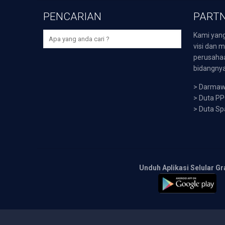
PENCARIAN
PARTN
Kami yang
visi dan m
perusaha
bidangnya,
>
Darmawi
>
Duta P
>
Duta Sp
Unduh Aplikasi Selular Gr