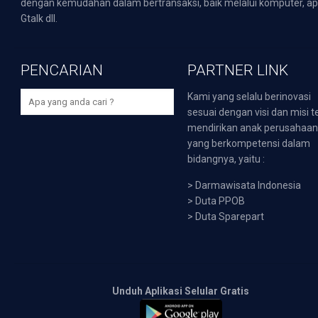
dengan kemudahan dalam bertransaksi, baik melalui komputer, apli
Gtalk dll.
PENCARIAN
PARTNER LINK
Kami yang selalu berinovasi
sesuai dengan visi dan misi t
mendirikan anak perusahaa
yang berkompetensi dalam
bidangnya, yaitu :
>
Darmawisata Indonesia
>
Duta PPOB
>
Duta Sparepart
Unduh Aplikasi Selular Gratis