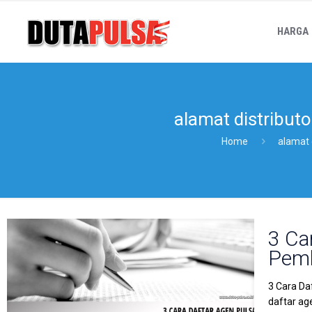
HARGA
alamat distribut
Home
alamat 
3 Ca
Pem
3 Cara Da
daftar a