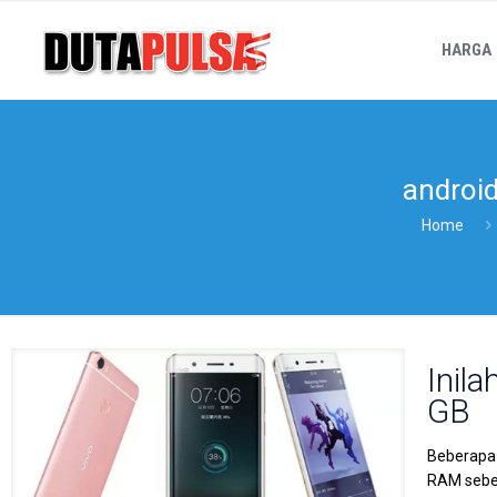
HARGA
androi
Home
Inil
GB
Beberapa
RAM sebes