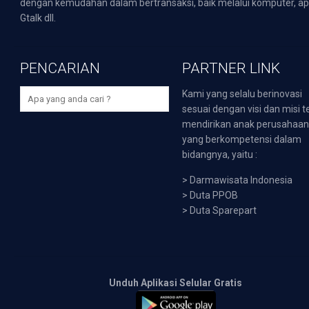
dengan kemudahan dalam bertransaksi, baik melalui komputer, apli
Gtalk dll.
PENCARIAN
PARTNER LINK
Kami yang selalu berinovasi
sesuai dengan visi dan misi t
mendirikan anak perusahaa
yang berkompetensi dalam
bidangnya, yaitu :
>
Darmawisata Indonesia
>
Duta PPOB
>
Duta Sparepart
Unduh Aplikasi Selular Gratis