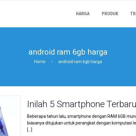
HARGA
PRODUK
TR
android ram 6gb harga
Home
android ram 6gb harga
Inilah 5 Smartphone Terba
Beberapa tahun lalu, smartphone dengan RAM 6GB mung
biasanya ditujukan untuk perangkat dengan komputasi lebi
[…]