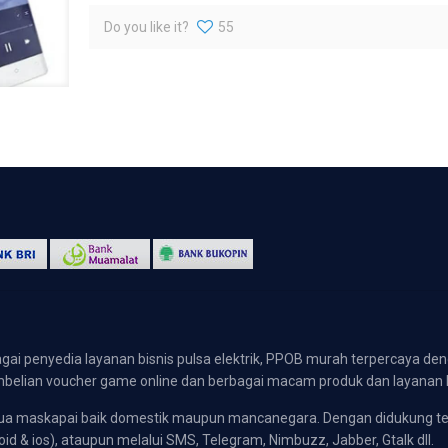
Do you like it?
55
gai penyedia layanan bisnis pulsa elektrik, PPOB murah terpercaya den
 pembelian voucher game online dan berbagai macam produk dan layanan 
emua maskapai baik domestik maupun mancanegara. Dengan didukung t
oid & ios), ataupun melalui SMS, Telegram, Nimbuzz, Jabber, Gtalk dll.