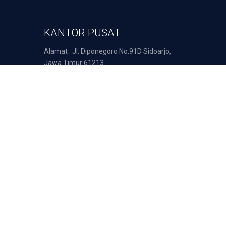
KANTOR PUSAT
Alamat : Jl. Diponegoro No.91D Sidoarjo,
Jawa Timur 61213.
Telp: 031 8922 363
Email : support@duta-pulsa.co.id
nsaksi Anda diproses secara aman oleh: