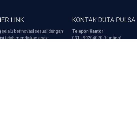
ER LINK
KONTAK DUTA PULSA
 selalu berinovasi sesuai dengan
Telepon Kantor
isi telah mendirikan anak
031 - 99204070 (Hunting)
an yang berkompetensi dalam
Customer Service
 yaitu :
0811 333 566 (Telkomsel)
sata Indonesia
0812 3000 4404 (Telkomsel)
POB
0857 3217 2111 (Indosat)
arepart
0817 5190 270 (XL)
Fax :
031 - 8960549
atis
Deposit dan Tra