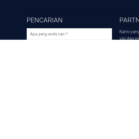
PENCARIAN
PARTN
Kami yang
visi dan m
perusaha
bidangnya,
>
Darmawi
>
Duta P
>
Duta Sp
Unduh Aplikasi Selular Gr