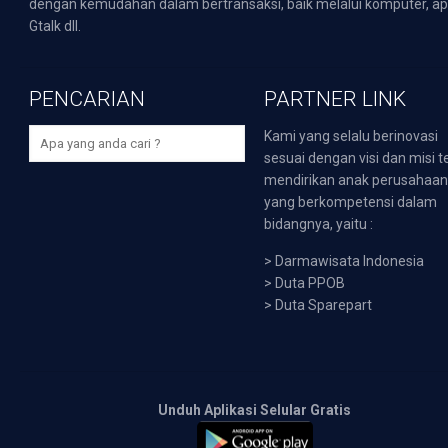
dengan kemudahan dalam bertransaksi, baik melalui komputer, apli
Gtalk dll.
PENCARIAN
PARTNER LINK
Kami yang selalu berinovasi
sesuai dengan visi dan misi t
mendirikan anak perusahaa
yang berkompetensi dalam
bidangnya, yaitu :
>
Darmawisata Indonesia
>
Duta PPOB
>
Duta Sparepart
Unduh Aplikasi Selular Gratis