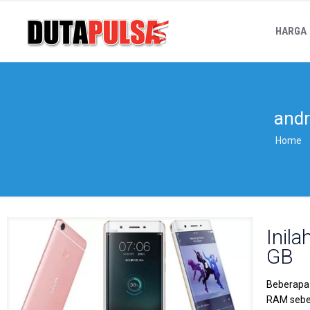
HARGA
andr
Home
Inil
GB
Beberapa
RAM sebes