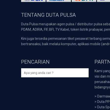
TENTANG DUTA PULSA
Duta Pulsa merupakan agen pulsa / distributor pulsa seba
PDAM, ADIRA, FIF, BFI, TV Kabel, token listrik prabayar,
Kini juga tersedia pemesanan tiket pesawat terbang s
bertransaksi, baik melalui komputer, aplikasi mobile (andr
PENCARIAN
PARTN
Kami yang
visi dan m
perusaha
bidangnya,
>
Darmawi
>
Duta P
>
Duta Sp