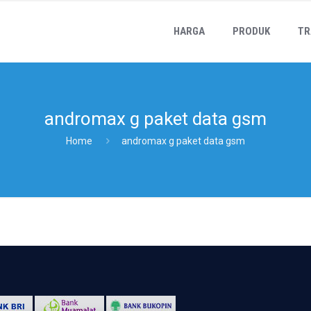
HARGA
PRODUK
TR
andromax g paket data gsm
Home
andromax g paket data gsm