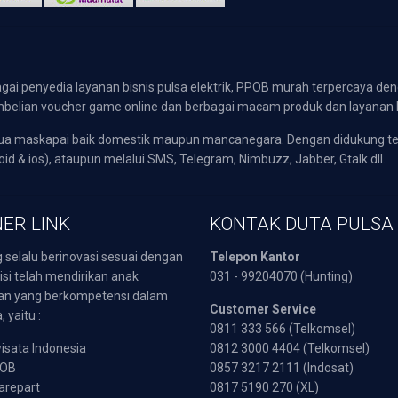
gai penyedia layanan bisnis pulsa elektrik, PPOB murah terpercaya den
 pembelian voucher game online dan berbagai macam produk dan layanan 
emua maskapai baik domestik maupun mancanegara. Dengan didukung t
oid & ios), ataupun melalui SMS, Telegram, Nimbuzz, Jabber, Gtalk dll.
ER LINK
KONTAK DUTA PULSA
 selalu berinovasi sesuai dengan
Telepon Kantor
isi telah mendirikan anak
031 - 99204070 (Hunting)
an yang berkompetensi dalam
Customer Service
 yaitu :
0811 333 566 (Telkomsel)
sata Indonesia
0812 3000 4404 (Telkomsel)
POB
0857 3217 2111 (Indosat)
arepart
0817 5190 270 (XL)