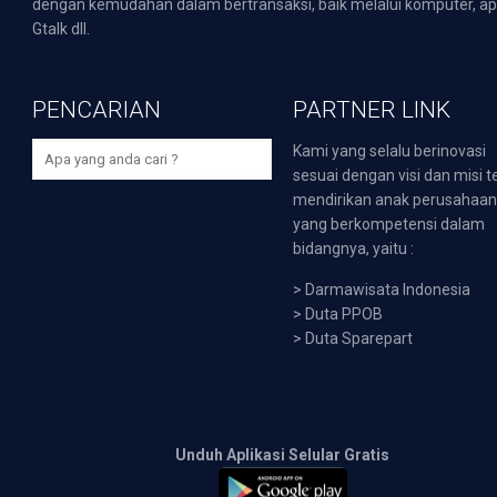
dengan kemudahan dalam bertransaksi, baik melalui komputer, apli
Gtalk dll.
PENCARIAN
PARTNER LINK
Kami yang selalu berinovasi
sesuai dengan visi dan misi t
mendirikan anak perusahaa
yang berkompetensi dalam
bidangnya, yaitu :
>
Darmawisata Indonesia
>
Duta PPOB
>
Duta Sparepart
Unduh Aplikasi Selular Gratis