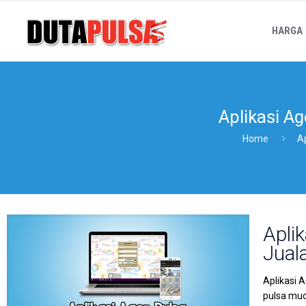
HARGA
Aplikasi A
Home
A
Apli
Jual
Aplikasi 
pulsa muda