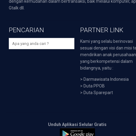
dengan kemudahan dalam bertransaksi, baik melalui komputer, apli
Gtalk dll.
PENCARIAN
PARTNER LINK
Kami yang selalu berinovasi
sesuai dengan visi dan misi t
mendirikan anak perusahaa
yang berkompetensi dalam
bidangnya, yaitu :
>
Darmawisata Indonesia
>
Duta PPOB
>
Duta Sparepart
Unduh Aplikasi Selular Gratis