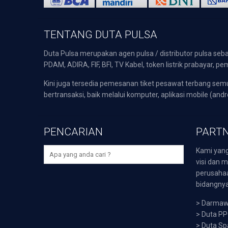
TENTANG DUTA PULSA
Duta Pulsa merupakan agen pulsa / distributor pulsa seba
PDAM, ADIRA, FIF, BFI, TV Kabel, token listrik prabayar,
Kini juga tersedia pemesanan tiket pesawat terbang s
bertransaksi, baik melalui komputer, aplikasi mobile (andr
PENCARIAN
PARTN
Kami yang
visi dan m
perusaha
bidangnya,
>
Darmawi
>
Duta P
>
Duta Sp