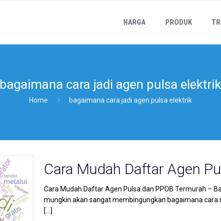
HARGA
PRODUK
TR
bagaimana cara jadi agen pulsa elektri
Home
bagaimana cara jadi agen pulsa elektrik
Cara Mudah Daftar Agen P
Cara Mudah Daftar Agen Pulsa dan PPOB Termurah – Bagi 
mungkin akan sangat membingungkan bagaimana cara m
[…]