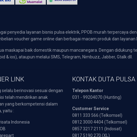
gai penyedia layanan bisnis pulsa elektrik, PPOB murah terpercaya den
 pembelian voucher game online dan berbagai macam produk dan layanan 
emua maskapai baik domestik maupun mancanegara. Dengan didukung t
oid & ios), ataupun melalui SMS, Telegram, Nimbuzz, Jabber, Gtalk dll.
ER LINK
KONTAK DUTA PULSA
 selalu berinovasi sesuai dengan
Telepon Kantor
isi telah mendirikan anak
031 - 99204070 (Hunting)
an yang berkompetensi dalam
Customer Service
 yaitu :
0811 333 566 (Telkomsel)
sata Indonesia
0812 3000 4404 (Telkomsel)
POB
0857 3217 2111 (Indosat)
arepart
0817 5190 270 (XL)