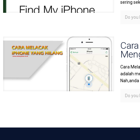
sering se
Do you l
Cara
Meng
Cara Mela
adalah me
Nah,anda
Do you l