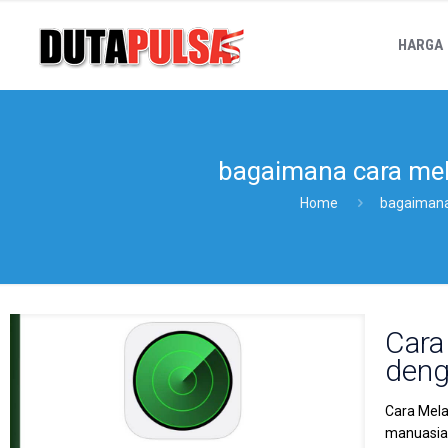
HARGA
bagaimana cara mel
Home
bagaimana
Cara
deng
Cara Mela
manuasiaw