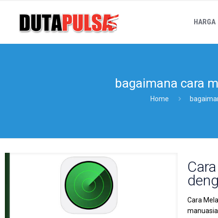
HARGA
bagaimana cara me
Home
bagaiman
Cara
deng
Cara Mela
manuasiaw