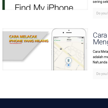
sering se
Do you l
Cara
Meng
Cara Mela
adalah me
Nah,anda
Do you l