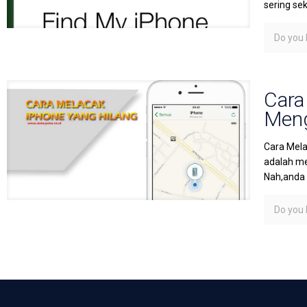
sering se
Do you l
Cara
Meng
Cara Mela
adalah me
Nah,anda
Do you l