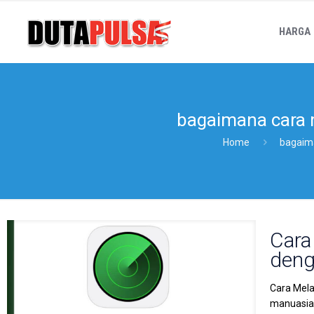
HARGA
bagaimana cara m
Home
bagaima
Cara
deng
Cara Mela
manuasiaw