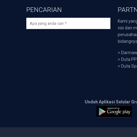
PENCARIAN
PARTN
Kami yang
visi dan m
perusaha
bidangnya,
>
Darmawi
>
Duta P
>
Duta Sp
Unduh Aplikasi Selular Gr