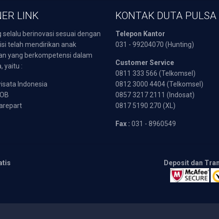
ER LINK
KONTAK DUTA PULSA
 selalu berinovasi sesuai dengan
Telepon Kantor
isi telah mendirikan anak
031 - 99204070 (Hunting)
an yang berkompetensi dalam
Customer Service
 yaitu :
0811 333 566 (Telkomsel)
sata Indonesia
0812 3000 4404 (Telkomsel)
POB
0857 3217 2111 (Indosat)
arepart
0817 5190 270 (XL)
Fax :
031 - 8960549
atis
Deposit dan Tra