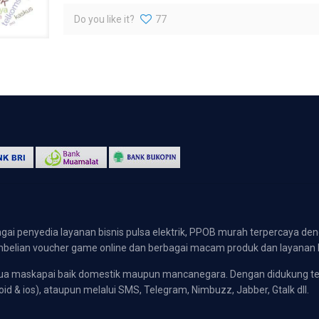
Do you like it?
77
gai penyedia layanan bisnis pulsa elektrik, PPOB murah terpercaya den
 pembelian voucher game online dan berbagai macam produk dan layanan 
emua maskapai baik domestik maupun mancanegara. Dengan didukung t
oid & ios), ataupun melalui SMS, Telegram, Nimbuzz, Jabber, Gtalk dll.