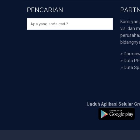
PENCARIAN
PARTN
Kami yang
visi dan m
perusaha
bidangnya,
>
Darmawi
>
Duta P
>
Duta Sp
Unduh Aplikasi Selular Gr