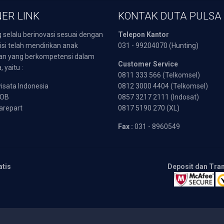
ER LINK
KONTAK DUTA PULSA
 selalu berinovasi sesuai dengan
Telepon Kantor
isi telah mendirikan anak
031 - 99204070 (Hunting)
an yang berkompetensi dalam
Customer Service
 yaitu :
0811 333 566 (Telkomsel)
sata Indonesia
0812 3000 4404 (Telkomsel)
POB
0857 3217 2111 (Indosat)
arepart
0817 5190 270 (XL)
Fax :
031 - 8960549
atis
Deposit dan Tra