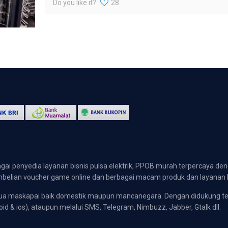
Do you like it?
28
gai penyedia layanan bisnis pulsa elektrik, PPOB murah terpercaya den
 pembelian voucher game online dan berbagai macam produk dan layanan 
emua maskapai baik domestik maupun mancanegara. Dengan didukung t
oid & ios), ataupun melalui SMS, Telegram, Nimbuzz, Jabber, Gtalk dll.