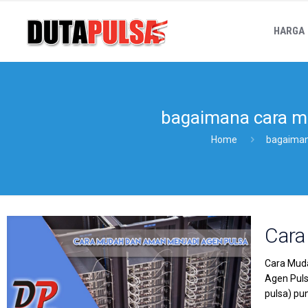
HARGA
bagaimana cara me
Home
bagaiman
Cara
Cara Muda
Agen Puls
pulsa) pu