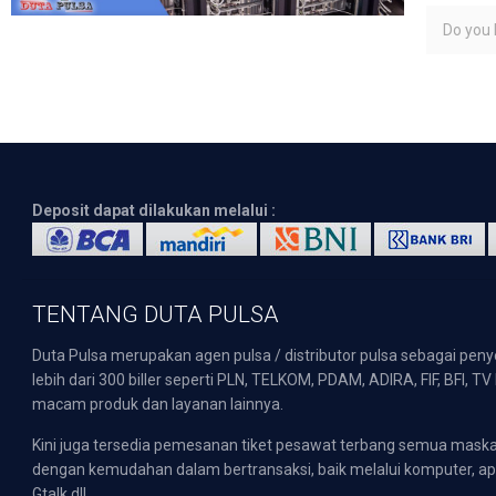
Do you l
Deposit dapat dilakukan melalui :
TENTANG DUTA PULSA
Duta Pulsa merupakan agen pulsa / distributor pulsa sebagai pen
lebih dari 300 biller seperti PLN, TELKOM, PDAM, ADIRA, FIF, BFI, T
macam produk dan layanan lainnya.
Kini juga tersedia pemesanan tiket pesawat terbang semua mask
dengan kemudahan dalam bertransaksi, baik melalui komputer, apli
Gtalk dll.