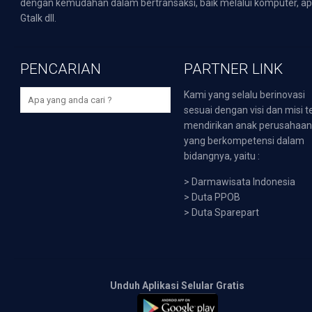
dengan kemudahan dalam bertransaksi, baik melalui komputer, apli
Gtalk dll.
PENCARIAN
PARTNER LINK
Kami yang selalu berinovasi
sesuai dengan visi dan misi t
mendirikan anak perusahaa
yang berkompetensi dalam
bidangnya, yaitu :
>
Darmawisata Indonesia
>
Duta PPOB
>
Duta Sparepart
Unduh Aplikasi Selular Gratis