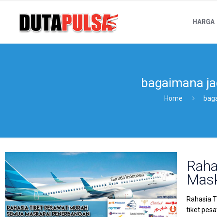
HARGA
bagaimana jad
Home
baga
Raha
Mask
Rahasia T
tiket pes