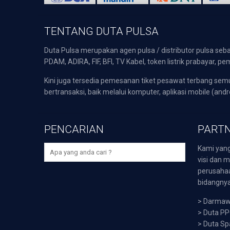
TENTANG DUTA PULSA
Duta Pulsa merupakan agen pulsa / distributor pulsa seba
PDAM, ADIRA, FIF, BFI, TV Kabel, token listrik prabayar,
Kini juga tersedia pemesanan tiket pesawat terbang s
bertransaksi, baik melalui komputer, aplikasi mobile (andr
PENCARIAN
PARTN
Kami yang
visi dan m
perusaha
bidangnya,
>
Darmawi
>
Duta P
>
Duta Sp