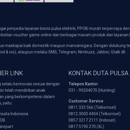
gai penyedia layanan bisnis pulsa elektrik, PPOB murah terpercaya den
 pembelian voucher game online dan berbagai macam produk dan layanan 
emua maskapai baik domestik maupun mancanegara. Dengan didukung t
oid & ios), ataupun melalui SMS, Telegram, Nimbuzz, Jabber, Gtalk dll.
ER LINK
KONTAK DUTA PULSA
 selalu berinovasi sesuai dengan
Telepon Kantor
isi telah mendirikan anak
031 - 99204070 (Hunting)
an yang berkompetensi dalam
Customer Service
 yaitu :
0811 333 566 (Telkomsel)
sata Indonesia
0812 3000 4404 (Telkomsel)
POB
0857 3217 2111 (Indosat)
arepart
0817 5190 270 (XL)