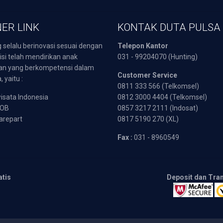
ER LINK
KONTAK DUTA PULSA
 selalu berinovasi sesuai dengan
Telepon Kantor
isi telah mendirikan anak
031 - 99204070 (Hunting)
an yang berkompetensi dalam
Customer Service
 yaitu :
0811 333 566 (Telkomsel)
sata Indonesia
0812 3000 4404 (Telkomsel)
POB
0857 3217 2111 (Indosat)
arepart
0817 5190 270 (XL)
Fax :
031 - 8960549
atis
Deposit dan Tra