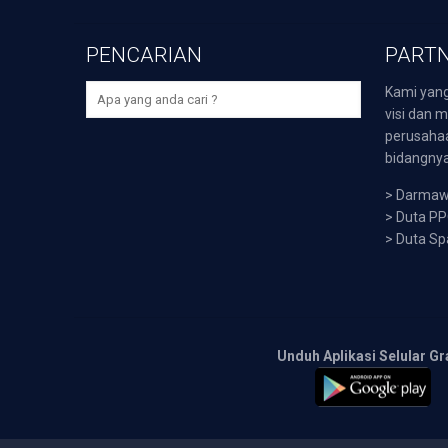
PENCARIAN
PARTN
Kami yang
visi dan m
perusaha
bidangnya,
>
Darmawi
>
Duta P
>
Duta Sp
Unduh Aplikasi Selular Gr