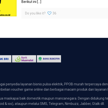
Berikut ini
[…]
Do you like it?
36
gai penyedia layanan bisnis pulsa elektrik, PPOB murah terpercaya den
 pembelian voucher game online dan berbagai macam produk dan layanan 
emua maskapai baik domestik maupun mancanegara. Dengan didukung t
oid & ios), ataupun melalui SMS, Telegram, Nimbuzz, Jabber, Gtalk dll.