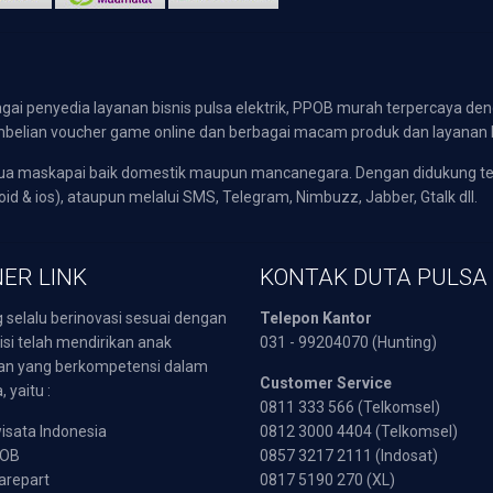
gai penyedia layanan bisnis pulsa elektrik, PPOB murah terpercaya den
 pembelian voucher game online dan berbagai macam produk dan layanan 
emua maskapai baik domestik maupun mancanegara. Dengan didukung t
oid & ios), ataupun melalui SMS, Telegram, Nimbuzz, Jabber, Gtalk dll.
ER LINK
KONTAK DUTA PULSA
 selalu berinovasi sesuai dengan
Telepon Kantor
isi telah mendirikan anak
031 - 99204070 (Hunting)
an yang berkompetensi dalam
Customer Service
 yaitu :
0811 333 566 (Telkomsel)
sata Indonesia
0812 3000 4404 (Telkomsel)
POB
0857 3217 2111 (Indosat)
arepart
0817 5190 270 (XL)