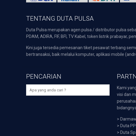
TENTANG DUTA PULSA
Duta Pulsa merupakan agen pulsa / distributor pulsa seba
PDAM, ADIRA, FIF, BFI, TV Kabel, token listrik prabayar,
Kini juga tersedia pemesanan tiket pesawat terbang s
bertransaksi, baik melalui komputer, aplikasi mobile (andr
PENCARIAN
PARTN
Kami yang
visi dan m
perusaha
bidangnya,
>
Darmawi
>
Duta P
>
Duta Sp