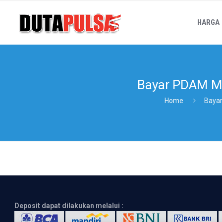
HARGA
Bayar PDAM M
Home
Baya
Deposit dapat dilakukan melalui :