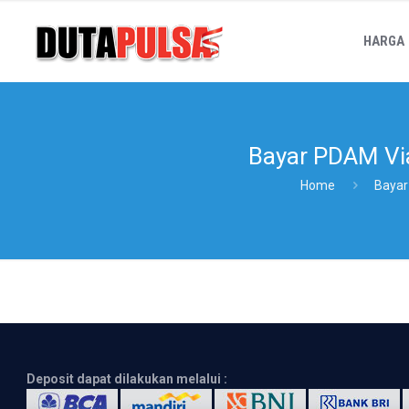
HARGA
Bayar PDAM Via
Home
Bayar
Deposit dapat dilakukan melalui :