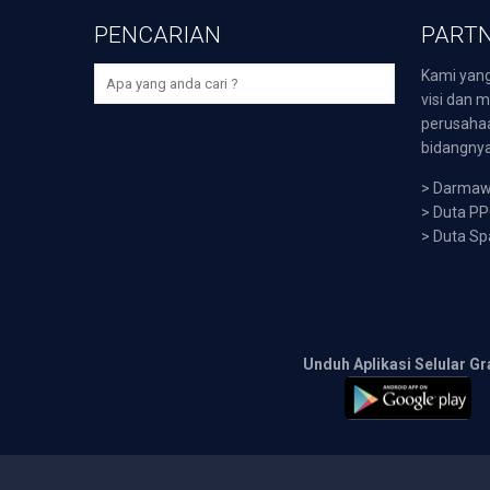
PENCARIAN
PARTN
Kami yang
visi dan m
perusaha
bidangnya,
>
Darmawi
>
Duta P
>
Duta Sp
Unduh Aplikasi Selular Gr