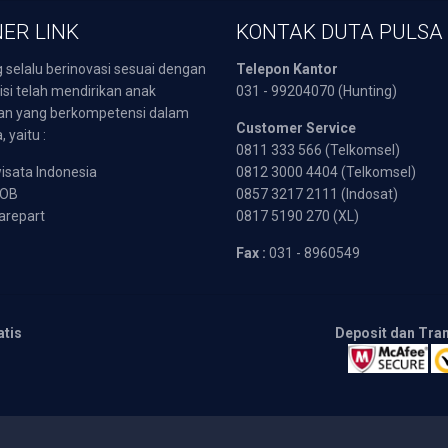
ER LINK
KONTAK DUTA PULSA
 selalu berinovasi sesuai dengan
Telepon Kantor
isi telah mendirikan anak
031 - 99204070 (Hunting)
an yang berkompetensi dalam
Customer Service
 yaitu :
0811 333 566 (Telkomsel)
sata Indonesia
0812 3000 4404 (Telkomsel)
POB
0857 3217 2111 (Indosat)
arepart
0817 5190 270 (XL)
Fax :
031 - 8960549
atis
Deposit dan Tra