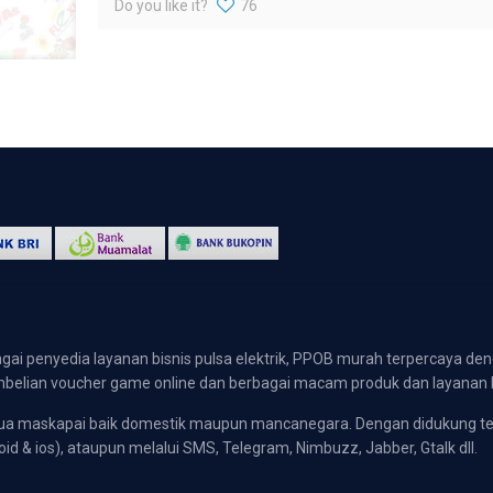
Do you like it?
76
gai penyedia layanan bisnis pulsa elektrik, PPOB murah terpercaya den
 pembelian voucher game online dan berbagai macam produk dan layanan 
emua maskapai baik domestik maupun mancanegara. Dengan didukung t
oid & ios), ataupun melalui SMS, Telegram, Nimbuzz, Jabber, Gtalk dll.