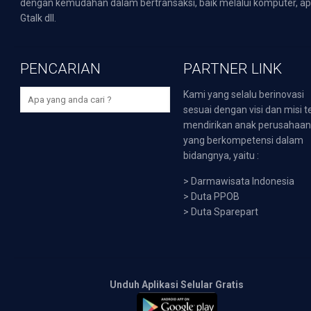
dengan kemudahan dalam bertransaksi, baik melalui komputer, apli
Gtalk dll.
PENCARIAN
PARTNER LINK
Kami yang selalu berinovasi
sesuai dengan visi dan misi t
mendirikan anak perusahaa
yang berkompetensi dalam
bidangnya, yaitu :
>
Darmawisata Indonesia
>
Duta PPOB
>
Duta Sparepart
Unduh Aplikasi Selular Gratis