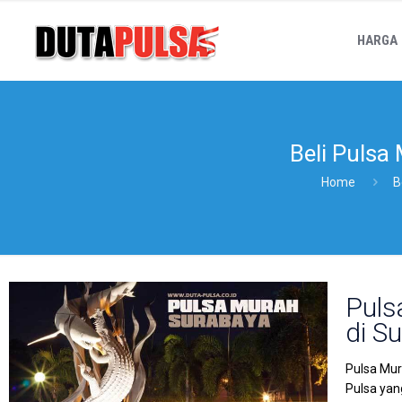
HARGA
Beli Pulsa
Home
B
Puls
di S
Pulsa Mur
Pulsa yan