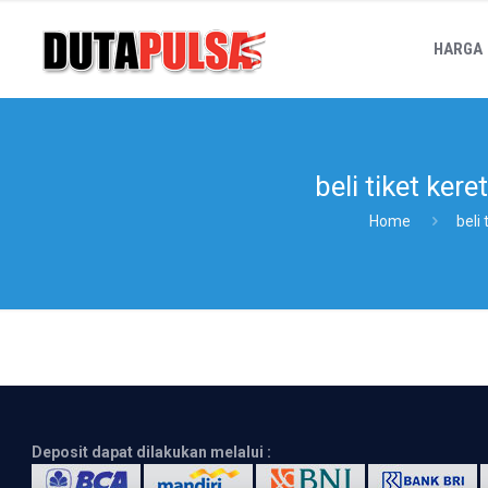
HARGA
beli tiket kere
Home
beli
Deposit dapat dilakukan melalui :