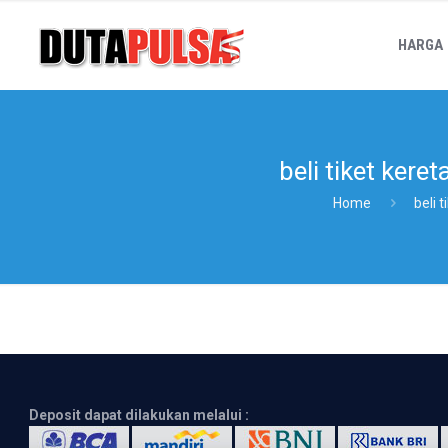
HARGA
beli tiket keret
Home
beli 
Deposit dapat dilakukan melalui :