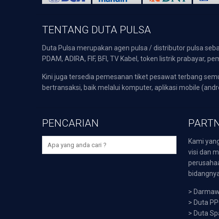
TENTANG DUTA PULSA
Duta Pulsa merupakan agen pulsa / distributor pulsa seba
PDAM, ADIRA, FIF, BFI, TV Kabel, token listrik prabayar,
Kini juga tersedia pemesanan tiket pesawat terbang s
bertransaksi, baik melalui komputer, aplikasi mobile (andr
PENCARIAN
PARTN
Kami yang
visi dan m
perusaha
bidangnya,
>
Darmawi
>
Duta P
>
Duta Sp