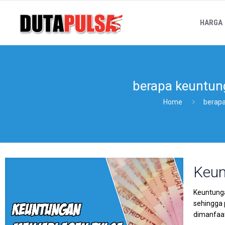
HARGA
berapa keuntun
Home
berapa
Keun
Keuntunga
sehingga
dimanfaa