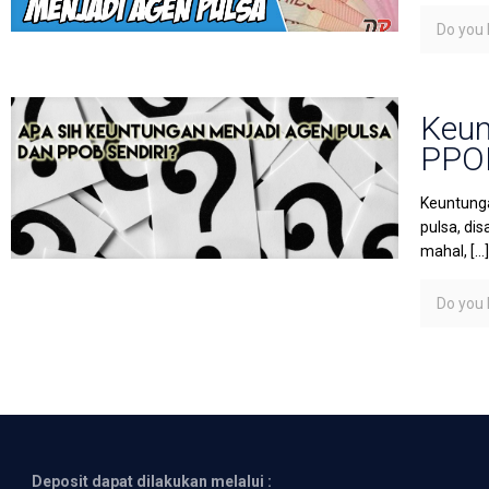
Do you l
Keun
PPO
Keuntunga
pulsa, dis
mahal,
[…
Do you l
Deposit dapat dilakukan melalui :