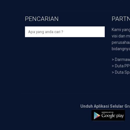
PENCARIAN
PARTN
Kami yang
visi dan m
perusaha
bidangnya,
>
Darmawi
>
Duta P
>
Duta Sp
Unduh Aplikasi Selular Gr