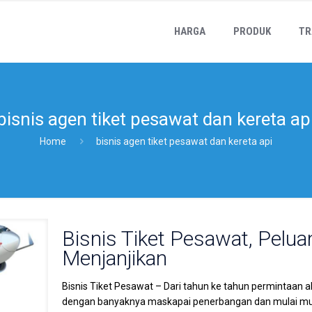
HARGA
PRODUK
TR
bisnis agen tiket pesawat dan kereta ap
Home
bisnis agen tiket pesawat dan kereta api
Bisnis Tiket Pesawat, Pelua
Menjanjikan
Bisnis Tiket Pesawat – Dari tahun ke tahun permintaan a
dengan banyaknya maskapai penerbangan dan mulai mun