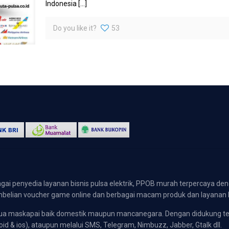
Indonesia
[…]
Do you like it?
53
gai penyedia layanan bisnis pulsa elektrik, PPOB murah terpercaya den
 pembelian voucher game online dan berbagai macam produk dan layanan 
emua maskapai baik domestik maupun mancanegara. Dengan didukung t
oid & ios), ataupun melalui SMS, Telegram, Nimbuzz, Jabber, Gtalk dll.