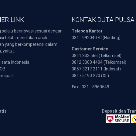
ER LINK
KONTAK DUTA PULSA
 selalu berinovasi sesuai dengan
Telepon Kantor
isi telah mendirikan anak
031 - 99204070 (Hunting)
an yang berkompetensi dalam
Customer Service
 yaitu :
0811 333 566 (Telkomsel)
sata Indonesia
0812 3000 4404 (Telkomsel)
POB
0857 3217 2111 (Indosat)
arepart
0817 5190 270 (XL)
Fax :
031 - 8960549
atis
Deposit dan Tra