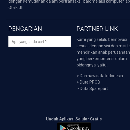
dengan kemudahan dalam bertransaksi, baik melalui komputer, apli
Gtalk dll.
PENCARIAN
PARTNER LINK
Kami yang selalu berinovasi
sesuai dengan visi dan misi t
mendirikan anak perusahaa
yang berkompetensi dalam
bidangnya, yaitu :
>
Darmawisata Indonesia
>
Duta PPOB
>
Duta Sparepart
Unduh Aplikasi Selular Gratis