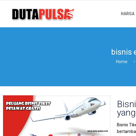
HARGA
bisnis 
Home
Bisn
yang
Bisnis Ti
bertambah