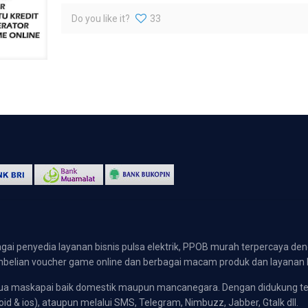
Do you like it?
33
gai penyedia layanan bisnis pulsa elektrik, PPOB murah terpercaya den
 pembelian voucher game online dan berbagai macam produk dan layanan 
emua maskapai baik domestik maupun mancanegara. Dengan didukung t
oid & ios), ataupun melalui SMS, Telegram, Nimbuzz, Jabber, Gtalk dll.