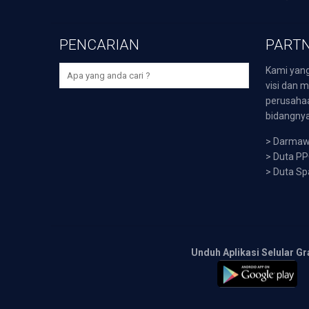
PENCARIAN
PARTN
Kami yang
visi dan m
perusaha
bidangnya,
>
Darmawi
>
Duta P
>
Duta Sp
Unduh Aplikasi Selular Gr