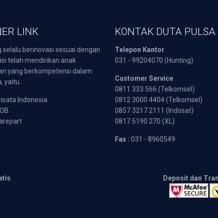
ER LINK
KONTAK DUTA PULSA
 selalu berinovasi sesuai dengan
Telepon Kantor
isi telah mendirikan anak
031 - 99204070 (Hunting)
an yang berkompetensi dalam
Customer Service
 yaitu :
0811 333 566 (Telkomsel)
sata Indonesia
0812 3000 4404 (Telkomsel)
POB
0857 3217 2111 (Indosat)
arepart
0817 5190 270 (XL)
Fax :
031 - 8960549
atis
Deposit dan Tra