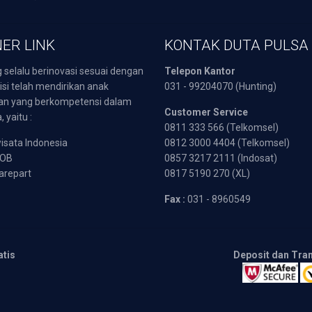
ER LINK
KONTAK DUTA PULSA
 selalu berinovasi sesuai dengan
Telepon Kantor
isi telah mendirikan anak
031 - 99204070 (Hunting)
an yang berkompetensi dalam
Customer Service
 yaitu :
0811 333 566 (Telkomsel)
sata Indonesia
0812 3000 4404 (Telkomsel)
POB
0857 3217 2111 (Indosat)
arepart
0817 5190 270 (XL)
Fax :
031 - 8960549
atis
Deposit dan Tra