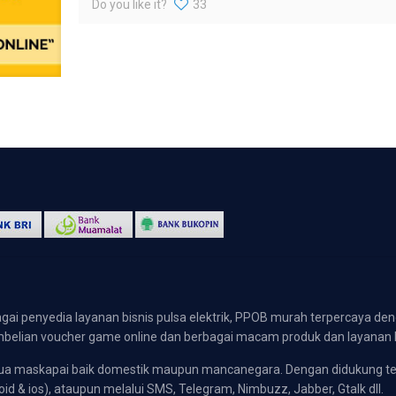
Do you like it?
33
gai penyedia layanan bisnis pulsa elektrik, PPOB murah terpercaya den
 pembelian voucher game online dan berbagai macam produk dan layanan 
emua maskapai baik domestik maupun mancanegara. Dengan didukung t
oid & ios), ataupun melalui SMS, Telegram, Nimbuzz, Jabber, Gtalk dll.