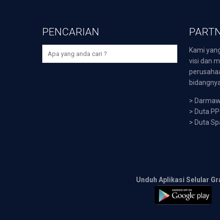
PENCARIAN
PARTN
Kami yang
visi dan m
perusaha
bidangnya,
>
Darmawi
>
Duta P
>
Duta Sp
Unduh Aplikasi Selular Gr