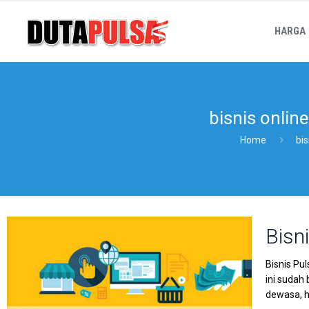
HARGA
bisnis online
Home
bis
Bisni
Bisnis Pu
ini sudah
dewasa, h