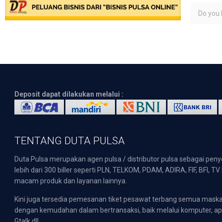
Do you l
Deposit dapat dilakukan melalui :
TENTANG DUTA PULSA
Duta Pulsa merupakan agen pulsa / distributor pulsa sebagai pen
lebih dari 300 biller seperti PLN, TELKOM, PDAM, ADIRA, FIF, BFI, T
macam produk dan layanan lainnya.
Kini juga tersedia pemesanan tiket pesawat terbang semua mask
dengan kemudahan dalam bertransaksi, baik melalui komputer, apli
Gtalk dll.