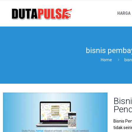
HARGA
bisnis pembaya
Home
bisn
Bisn
Pend
Bisnis Pe
tidak sei