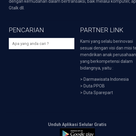
dengan kemudahan dalam bertransaksi, baik melalui komputer, apli
Gtalk dll.
PENCARIAN
PARTNER LINK
Kami yang selalu berinovasi
sesuai dengan visi dan misi t
mendirikan anak perusahaa
yang berkompetensi dalam
bidangnya, yaitu :
>
Darmawisata Indonesia
>
Duta PPOB
>
Duta Sparepart
Unduh Aplikasi Selular Gratis