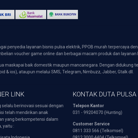
gai penyedia layanan bisnis pulsa elektrik, PPOB murah terpercaya den
 pembelian voucher game online dan berbagai macam produk dan layanan 
emua maskapai baik domestik maupun mancanegara. Dengan didukung t
oid & ios), ataupun melalui SMS, Telegram, Nimbuzz, Jabber, Gtalk dll.
ER LINK
KONTAK DUTA PULSA
 selalu berinovasi sesuai dengan
Telepon Kantor
isi telah mendirikan anak
031 - 99204070 (Hunting)
an yang berkompetensi dalam
Customer Service
 yaitu :
0811 333 566 (Telkomsel)
sata Indonesia
0812 3000 4404 (Telkomsel)