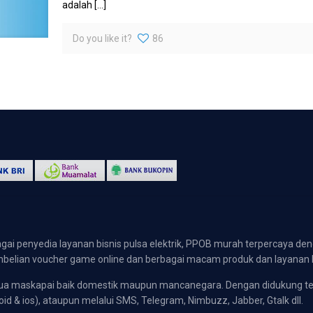
adalah
[…]
Do you like it?
86
gai penyedia layanan bisnis pulsa elektrik, PPOB murah terpercaya den
 pembelian voucher game online dan berbagai macam produk dan layanan 
emua maskapai baik domestik maupun mancanegara. Dengan didukung t
oid & ios), ataupun melalui SMS, Telegram, Nimbuzz, Jabber, Gtalk dll.