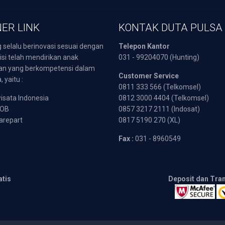
ER LINK
KONTAK DUTA PULSA
 selalu berinovasi sesuai dengan
Telepon Kantor
isi telah mendirikan anak
031 - 99204070 (Hunting)
an yang berkompetensi dalam
Customer Service
 yaitu :
0811 333 566 (Telkomsel)
sata Indonesia
0812 3000 4404 (Telkomsel)
POB
0857 3217 2111 (Indosat)
arepart
0817 5190 270 (XL)
Fax :
031 - 8960549
atis
Deposit dan Tra