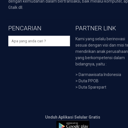
dengan kemudahan dalam bertransaksi, baik melalui komputer, apli
Gtalk dll.
PENCARIAN
PARTNER LINK
Kami yang selalu berinovasi
sesuai dengan visi dan misi t
mendirikan anak perusahaa
yang berkompetensi dalam
bidangnya, yaitu :
>
Darmawisata Indonesia
>
Duta PPOB
>
Duta Sparepart
Unduh Aplikasi Selular Gratis