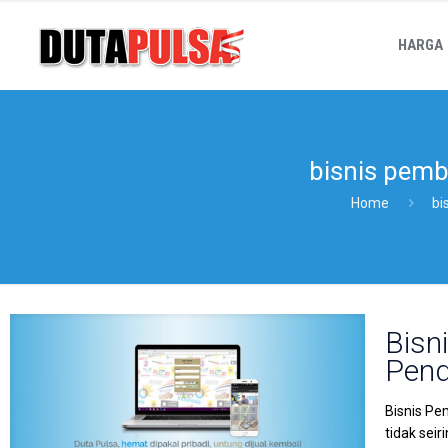
HARGA
bisnis pemba
Home
bi
Bisn
Pend
Bisnis Pe
tidak sei