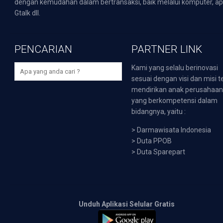
dengan kemudahan dalam bertransaksi, baik melalui komputer, apli
Gtalk dll.
PENCARIAN
PARTNER LINK
Kami yang selalu berinovasi
sesuai dengan visi dan misi t
mendirikan anak perusahaa
yang berkompetensi dalam
bidangnya, yaitu :
>
Darmawisata Indonesia
>
Duta PPOB
>
Duta Sparepart
Unduh Aplikasi Selular Gratis