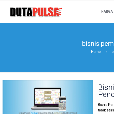
HARGA
bisnis pem
Home
b
Bisn
Pend
Bisnis Pe
tidak sei