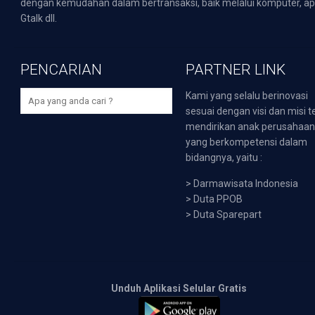
dengan kemudahan dalam bertransaksi, baik melalui komputer, apli
Gtalk dll.
PENCARIAN
PARTNER LINK
Kami yang selalu berinovasi
sesuai dengan visi dan misi t
mendirikan anak perusahaa
yang berkompetensi dalam
bidangnya, yaitu :
>
Darmawisata Indonesia
>
Duta PPOB
>
Duta Sparepart
Unduh Aplikasi Selular Gratis