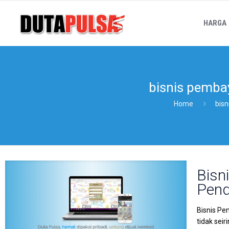
HARGA
bisnis pembay
Home
bisn
Bisn
Pend
Bisnis Pe
tidak sei