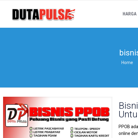
HARGA
bisni
Home
Bisn
Untu
PPOB adal
online de