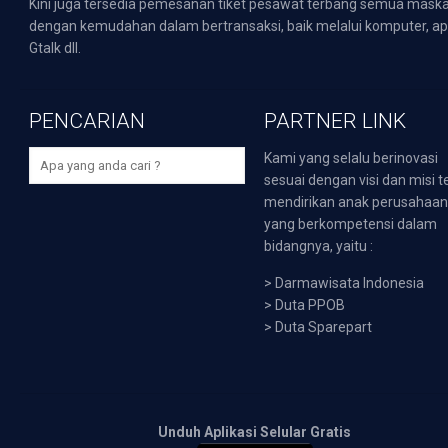
Kini juga tersedia pemesanan tiket pesawat terbang semua mask
dengan kemudahan dalam bertransaksi, baik melalui komputer, apli
Gtalk dll.
PENCARIAN
PARTNER LINK
Kami yang selalu berinovasi
sesuai dengan visi dan misi t
mendirikan anak perusahaa
yang berkompetensi dalam
bidangnya, yaitu :
>
Darmawisata Indonesia
>
Duta PPOB
>
Duta Sparepart
Unduh Aplikasi Selular Gratis